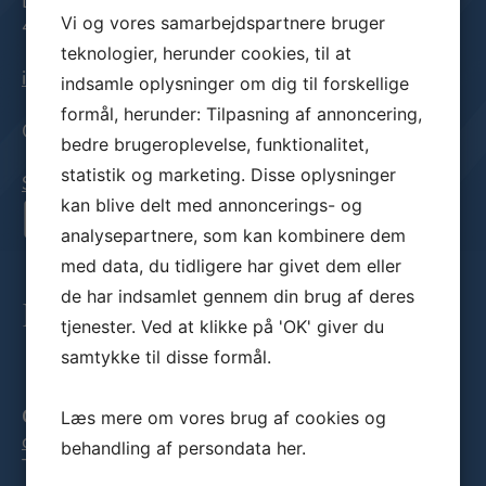
Dronning Margrethes Vej 10, 3. th.
Vi og vores samarbejdspartnere bruger
4000 Roskilde
teknologier, herunder cookies, til at
info@klimadanmark.dk
indsamle oplysninger om dig til forskellige
formål, herunder: Tilpasning af annoncering,
CVR nr.: 42425621
bedre brugeroplevelse, funktionalitet,
statistik og marketing. Disse oplysninger
Sitemap
kan blive delt med annoncerings- og
analysepartnere, som kan kombinere dem
med data, du tidligere har givet dem eller
de har indsamlet gennem din brug af deres
Kontakt
tjenester. Ved at klikke på 'OK' giver du
samtykke til disse formål.
Læs mere om vores brug af cookies og
Casper Mortensen
cm@klimadanmark.dk
behandling af persondata
her
.
Tlf:
53382608