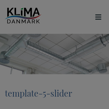
Hop
til
indholdet
template-5-slider