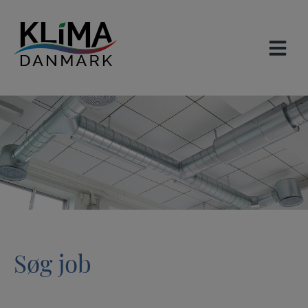
Hop
til
indholdet
Søg job