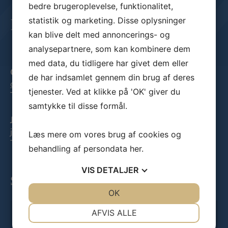
bedre brugeroplevelse, funktionalitet,
statistik og marketing. Disse oplysninger
Kontakt
kan blive delt med annoncerings- og
analysepartnere, som kan kombinere dem
med data, du tidligere har givet dem eller
Casper Mortensen
de har indsamlet gennem din brug af deres
cm@klimadanmark.dk
tjenester. Ved at klikke på 'OK' giver du
Tlf:
53382608
samtykke til disse formål.
Jonathan Adler Jensen
jaj@klimadanmark.dk
Læs mere om vores brug af cookies og
Tlf:
31533023
behandling af persondata
her
.
VIS
DETALJER
Skriv til os
JA
NEJ
OK
JA
NEJ
Navn
NØDVENDIGE
PRÆFERENCER
AFVIS ALLE
*