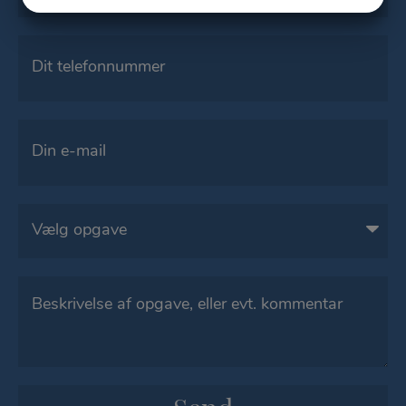
JA
NEJ
JA
NEJ
MARKETING
STATISTIK
Telefon
*
E-
mail
*
Opgave
Besked
*