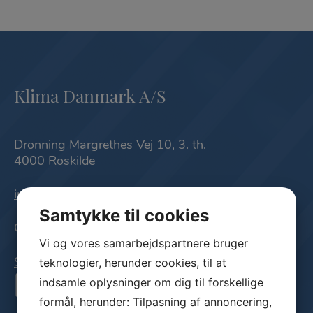
Klima Danmark A/S
Dronning Margrethes Vej 10, 3. th.
4000 Roskilde
info@klimadanmark.dk
Samtykke til cookies
CVR nr.: 42425621
Vi og vores samarbejdspartnere bruger
teknologier, herunder cookies, til at
Sitemap
indsamle oplysninger om dig til forskellige
formål, herunder: Tilpasning af annoncering,