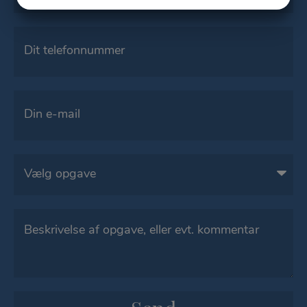
JA
NEJ
JA
NEJ
MARKETING
STATISTIK
Telefon
*
E-
mail
*
Opgave
Besked
*