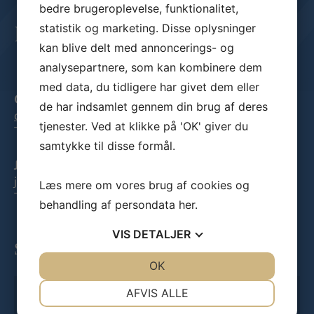
bedre brugeroplevelse, funktionalitet,
statistik og marketing. Disse oplysninger
Kontakt
kan blive delt med annoncerings- og
analysepartnere, som kan kombinere dem
med data, du tidligere har givet dem eller
Casper Mortensen
de har indsamlet gennem din brug af deres
cm@klimadanmark.dk
tjenester. Ved at klikke på 'OK' giver du
Tlf:
53382608
samtykke til disse formål.
Jonathan Adler Jensen
jaj@klimadanmark.dk
Læs mere om vores brug af cookies og
Tlf:
31533023
behandling af persondata
her
.
VIS
DETALJER
Skriv til os
JA
NEJ
OK
JA
NEJ
Navn
NØDVENDIGE
PRÆFERENCER
AFVIS ALLE
*