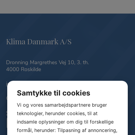
Klima Danmark A/S
Dronning Margrethes Vej 10, 3. th.
4000 Roskilde
info@klimadanmark.dk
Samtykke til cookies
CVR nr.: 42425621
Vi og vores samarbejdspartnere bruger
teknologier, herunder cookies, til at
Sitemap
indsamle oplysninger om dig til forskellige
formål, herunder: Tilpasning af annoncering,